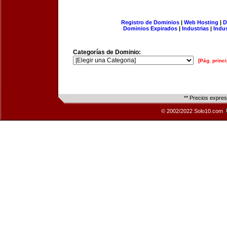
Registro de Dominios
|
Web Hosting
|
D
Dominios Expirados
|
Industrias
|
Indu
Categorías de Dominio:
[Pág. princi
** Precios expre
© 2002/2022 Solo10.com