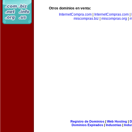
Otros dominios en venta:
InternetCompra.com
|
InternetCompras.com
|
miscompras.biz
|
miscompras.org
|
m
Registro de Dominios
|
Web Hosting
|
D
Dominios Expirados
|
Industrias
|
Indu