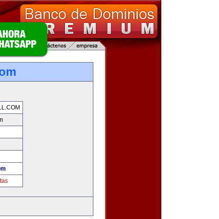
com
LL.COM
om
com
tas