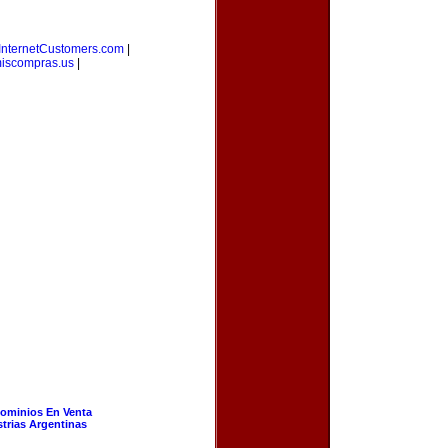
InternetCustomers.com
|
iscompras.us
|
ominios En Venta
strias Argentinas