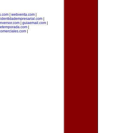
s.com
|
webventa.com
|
|
identidadempresarial.com
|
inversor.com
|
guiaemail.com
|
detemporada.com
|
comerciales.com
|