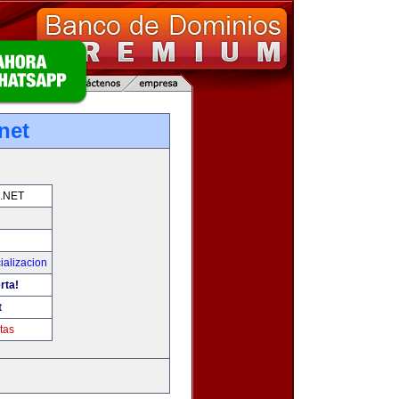
net
.NET
ializacion
rta!
t
tas