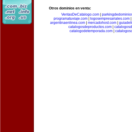
Otros dominios en venta:
VentasDeCatalogo.com
|
parkingdedominio
programatuviaje.com
|
logosempresariales.com
argentinaenlinea.com
|
mercadohost.com
|
guiadel
catalogosdeproductos.com
|
catalogos
catalogodetemporada.com
|
catalogos