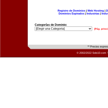
Registro de Dominios
|
Web Hosting
|
D
Dominios Expirados
|
Industrias
|
Indu
Categorías de Dominio:
[Pág. princi
** Precios expre
© 2002/2022 Solo10.com