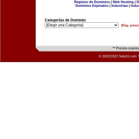
Registro de Dominios
|
Web Hosting
|
D
Dominios Expirados
|
Industrias
|
Indu
Categorías de Dominio:
[Pág. princi
** Precios expre
© 2002/2022 Solo10.com