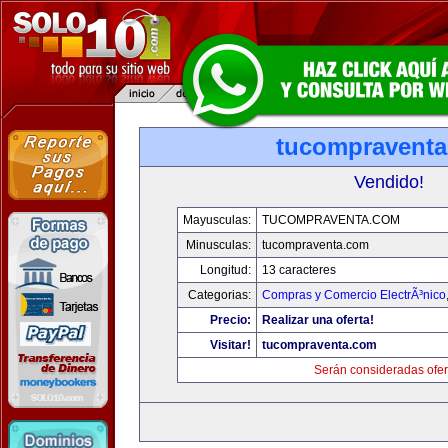
tucompravent
Vendido!
Mayusculas:
TUCOMPRAVENTA.COM
Minusculas:
tucompraventa.com
Longitud:
13 caracteres
Categorias:
Compras y Comercio ElectrÃ³nico
Precio:
Realizar una oferta!
Visitar!
tucompraventa.com
Serán consideradas ofer