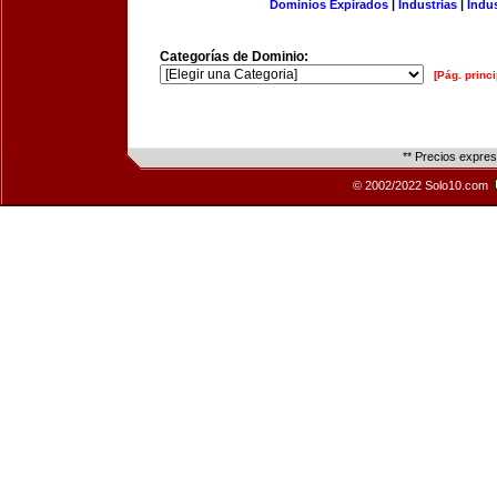
Dominios Expirados
|
Industrias
|
Indu
Categorías de Dominio:
[Pág. princi
** Precios expre
© 2002/2022 Solo10.com