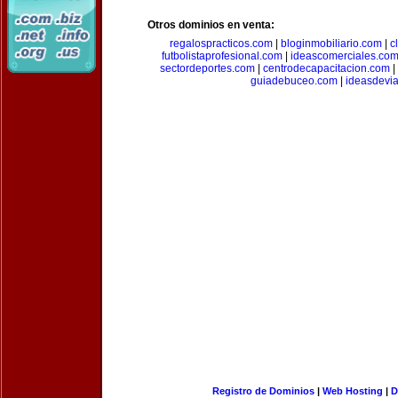
Otros dominios en venta:
regalospracticos.com
|
bloginmobiliario.com
|
c
futbolistaprofesional.com
|
ideascomerciales.co
sectordeportes.com
|
centrodecapacitacion.com
|
guiadebuceo.com
|
ideasdevi
Registro de Dominios
|
Web Hosting
|
D