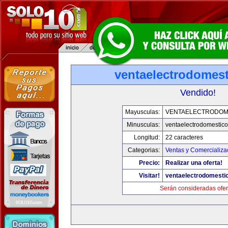
ventaelectrodomes
Vendido!
Mayusculas:
VENTAELECTRODOM
Minusculas:
ventaelectrodomestic
Longitud:
22 caracteres
Categorias:
Ventas y Comercializa
Precio:
Realizar una oferta!
Visitar!
ventaelectrodomesti
Serán consideradas ofer