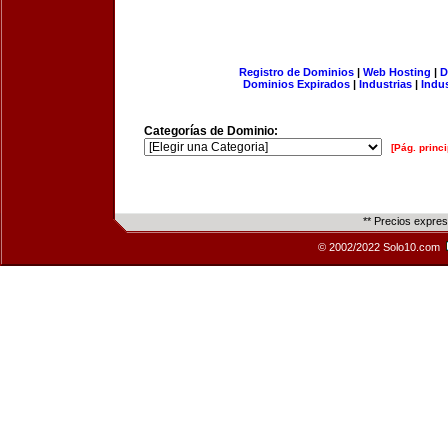
Registro de Dominios
|
Web Hosting
|
D
Dominios Expirados
|
Industrias
|
Indu
Categorías de Dominio:
[Pág. princi
** Precios expre
© 2002/2022 Solo10.com