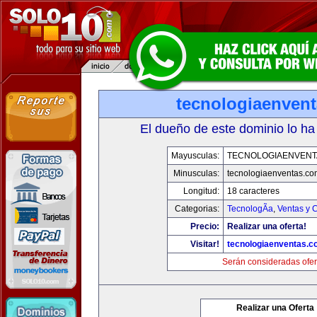
tecnologiaenven
El dueño de este dominio lo ha
Mayusculas:
TECNOLOGIAENVENT
Minusculas:
tecnologiaenventas.co
Longitud:
18 caracteres
Categorias:
TecnologÃ­a
,
Ventas y 
Precio:
Realizar una oferta!
Visitar!
tecnologiaenventas.
Serán consideradas ofer
Realizar una Oferta