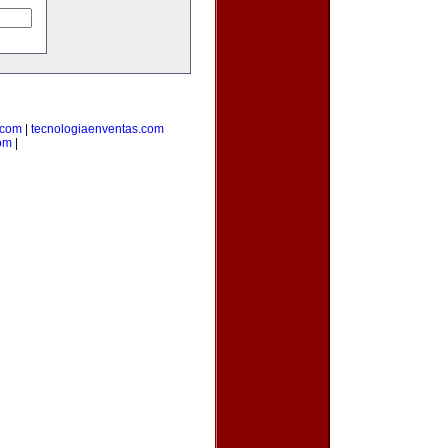
.com
|
tecnologiaenventas.com
om
|