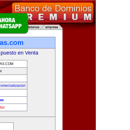
tas.com
 puesto en Venta
AS.COM
m
Comercializacion
com
tas