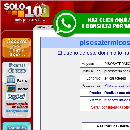
pisosatermico
El dueño de este dominio lo ha
Mayusculas:
PISOSATERMI
Minusculas:
pisosatermicos
Longitud:
14 caracteres
Categorias:
Miscelaneas (va
Precio:
Realizar una of
Visitar!
pisosatermico
Serán consideradas ofer
Realizar una Oferta