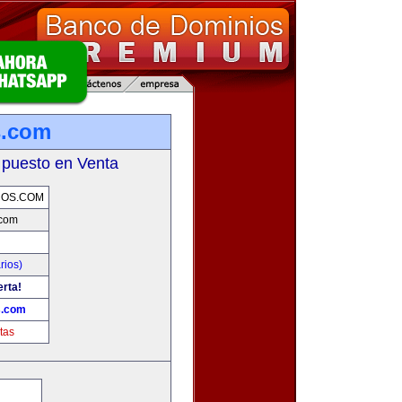
s.com
 puesto en Venta
COS.COM
.com
rios)
erta!
s.com
tas