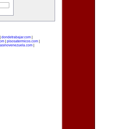
|
dondetrabajar.com
|
com
|
pisosatermicos.com
|
asinovenezuela.com
|