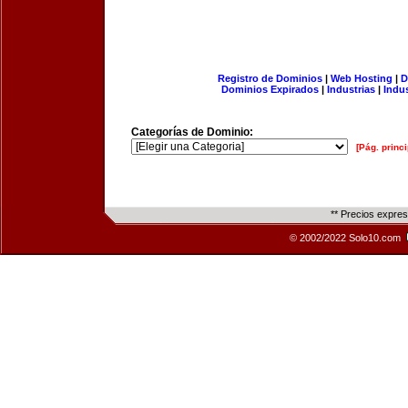
Registro de Dominios
|
Web Hosting
|
D
Dominios Expirados
|
Industrias
|
Indu
Categorías de Dominio:
[Pág. princi
** Precios expre
© 2002/2022 Solo10.com