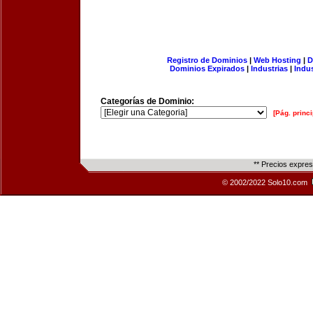
Registro de Dominios
|
Web Hosting
|
D
Dominios Expirados
|
Industrias
|
Indu
Categorías de Dominio:
[Pág. princi
** Precios expre
© 2002/2022 Solo10.com