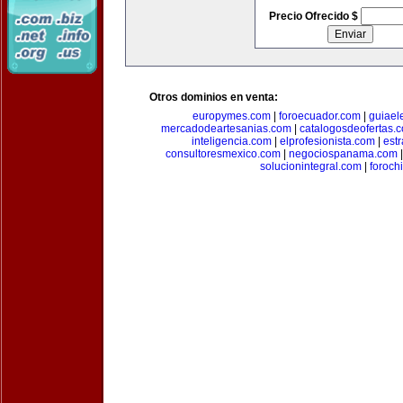
Precio Ofrecido $
Otros dominios en venta:
europymes.com
|
foroecuador.com
|
guiael
mercadodeartesanias.com
|
catalogosdeofertas.
inteligencia.com
|
elprofesionista.com
|
est
consultoresmexico.com
|
negociospanama.com
solucionintegral.com
|
foroch