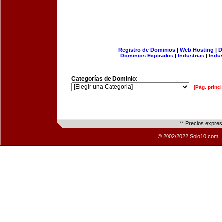
Registro de Dominios
|
Web Hosting
|
D
Dominios Expirados
|
Industrias
|
Indu
Categorías de Dominio:
[Pág. princi
** Precios expre
© 2002/2022 Solo10.com