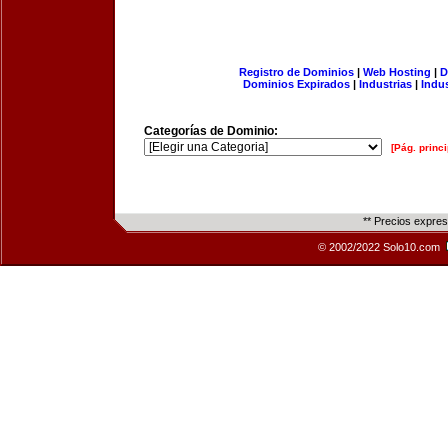
Registro de Dominios
|
Web Hosting
|
D
Dominios Expirados
|
Industrias
|
Indu
Categorías de Dominio:
[Pág. princi
** Precios expre
© 2002/2022 Solo10.com