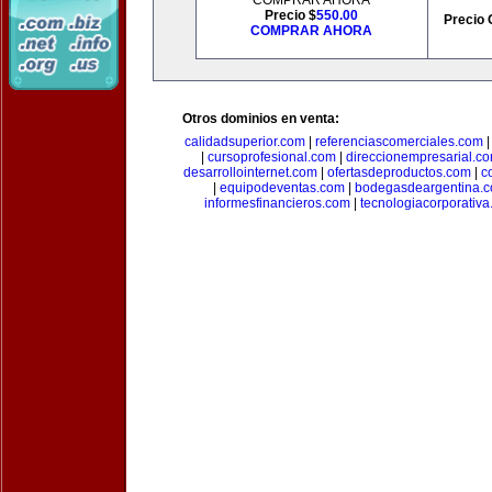
COMPRAR AHORA
Precio $
550.00
Precio 
COMPRAR AHORA
Otros dominios en venta:
calidadsuperior.com
|
referenciascomerciales.com
|
cursoprofesional.com
|
direccionempresarial.c
desarrollointernet.com
|
ofertasdeproductos.com
|
c
|
equipodeventas.com
|
bodegasdeargentina.
informesfinancieros.com
|
tecnologiacorporativ