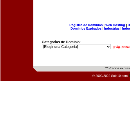
Registro de Dominios
|
Web Hosting
|
D
Dominios Expirados
|
Industrias
|
Indu
Categorías de Dominio:
[Pág. princi
** Precios expre
© 2002/2022 Solo10.com