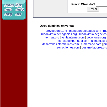
Precio Ofrecido $
Otros dominios en venta:
proveedores.org
|
mundopropiedades.com
|
ru
ruedavirtualdenegocios.org
|
ruedavirtualnegocios
termas.org
|
ventainternet.com
|
votaciones.org
mercadoexportador.com
|
alimentosb
desarrollosinformaticos.com
|
e-mercado.com
|
pr
zonaclientes.com
|
desarrolladores.or