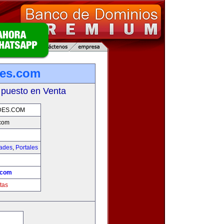
es.com
 puesto en Venta
DES.COM
com
dades
,
Portales
.com
tas