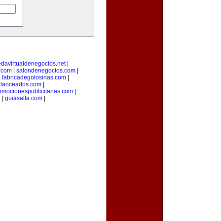
edavirtualdenegocios.net
|
.com
|
salondenegocios.com
|
|
fabricadegolosinas.com
|
alanceados.com
|
omocionespublicitarias.com
|
g
|
guiasalta.com
|