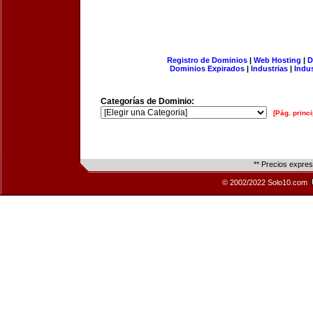
Registro de Dominios
|
Web Hosting
|
D
Dominios Expirados
|
Industrias
|
Indu
Categorías de Dominio:
[Pág. princi
** Precios expre
© 2002/2022 Solo10.com