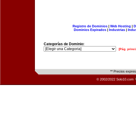
Registro de Dominios
|
Web Hosting
|
D
Dominios Expirados
|
Industrias
|
Indu
Categorías de Dominio:
[Pág. princi
** Precios expre
© 2002/2022 Solo10.com